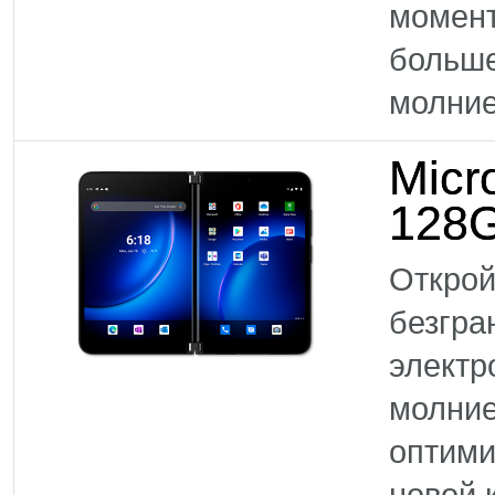
момен
больше
молние
Micr
128G
Открой
безгра
электр
молние
оптими
новой 