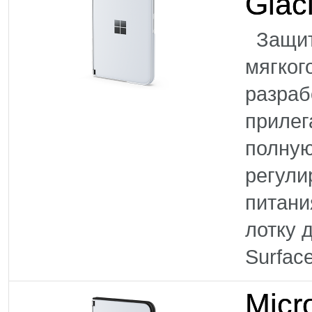
Glac
Защити
мягког
разраб
прилег
полную
регули
питани
лотку
Surface
Micr