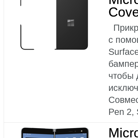
Cove
Прикре
с помо
Surfac
бампер
чтобы 
исклю
Совмес
Pen 2,
Micr