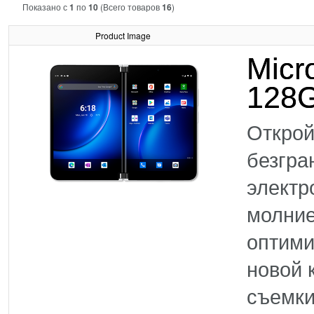
Показано с
1
по
10
(Всего товаров
16
)
Product Image
Micr
128G
Открой
безгра
электр
молние
оптими
новой 
съемки