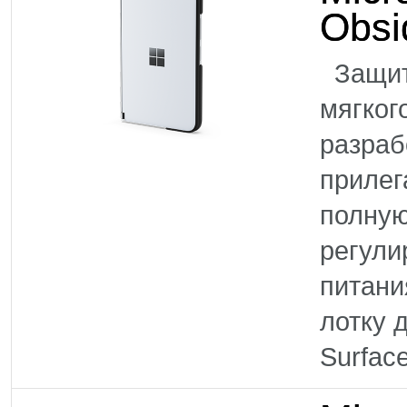
Obsi
Защити
мягког
разраб
прилег
полную
регули
питани
лотку
Surface