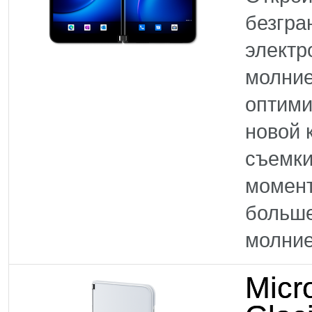
безгра
электр
молние
оптими
новой 
съемки
момен
больше
молние
Micr