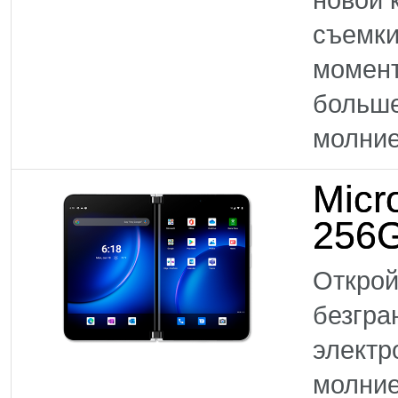
съемки
момен
больше
молние
Micr
256G
Открой
безгра
электр
молние