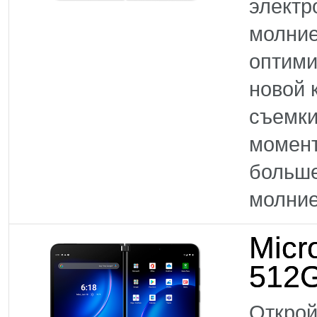
электр
молние
оптими
новой 
съемки
момен
больше
молние
Micr
512G
Открой