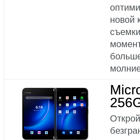
оптими
новой 
съемки
момен
больше
молние
Micr
256G
Открой
безгра