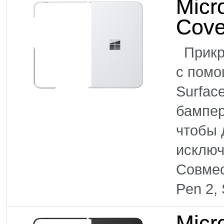
Micr
Cove
Прикре
с помо
Surfac
бампер
чтобы 
исклю
Совмес
Pen 2,
Micr