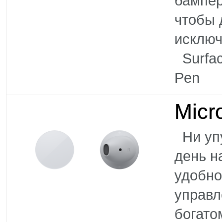
бампер
чтобы 
исклю
Surface
Pen Г
Micr
Ни упу
день н
удобно
управл
богато