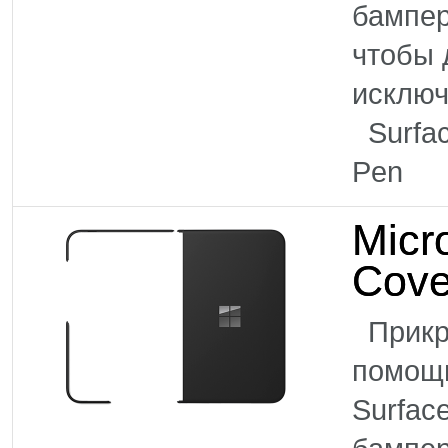
бампер
чтобы 
исклю
Surface
Pen Г
Micr
Cove
Прикре
помощь
Surfac