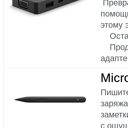
Превра
помощн
этому 
Остав
Продол
адапте
Micr
Пишите
заряжа
заметк
с ощущ