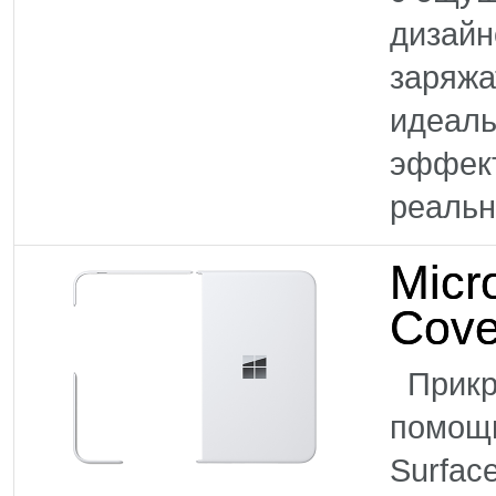
дизайн
заряжа
идеаль
эффект
реальн
Micr
Cove
Прикре
помощь
Surfac