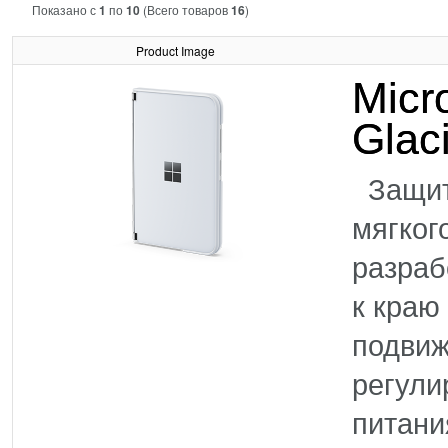
Показано с
1
по
10
(Всего товаров
16
)
Product Image
Micr
Glac
Защити
мягког
разраб
к краю
подвиж
регули
питани