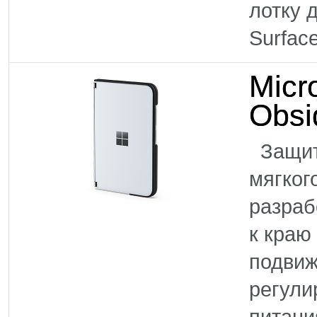
лотку
Surface
Micr
Obsi
Защити
мягког
разраб
к краю
подвиж
регули
питани