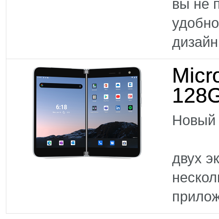
вы не 
удобно
дизайн
Micr
128
Нов
Моби
двух э
нескол
прилож