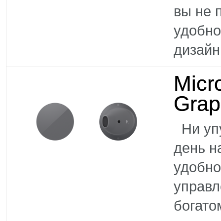
вы не 
удобно
дизайн
Micr
Grap
Ни упу
день н
удобно
управл
богато