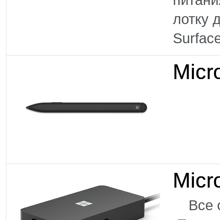
лотку
Surface
Micr
Micr
Все с