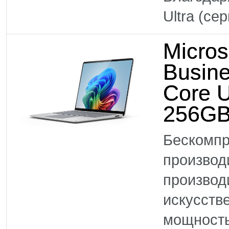
Ultra (се
Micros
Busine
Core U
256GB
Бескомпр
произво
производ
искусств
мощность