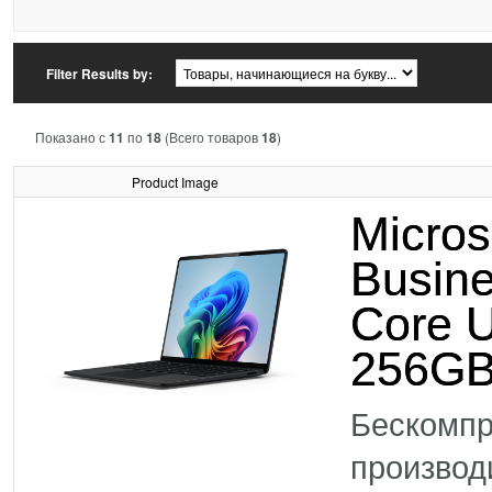
Filter Results by:
Показано с
11
по
18
(Всего товаров
18
)
Product Image
Micros
Busine
Core U
256GB
Бескомпр
произво