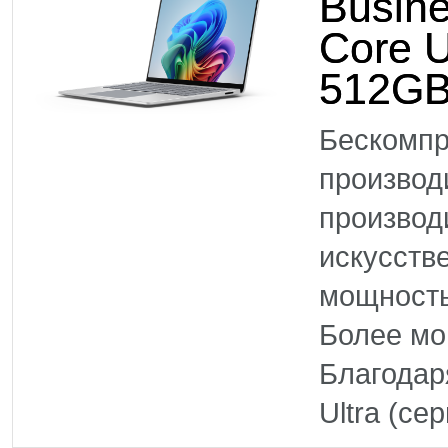
Busine
Core U
512GB
Бескомпр
произво
производ
искусств
мощность
Более м
Благодар
Ultra (се