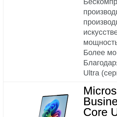
Бескомпр
произво
производ
искусств
мощность
Более м
Благодар
Ultra (се
Micros
Busine
Core U