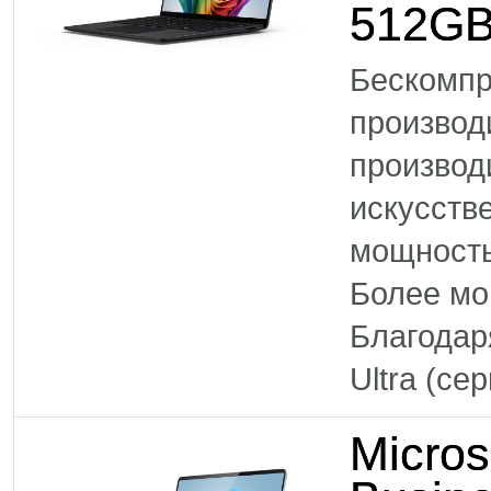
512GB
Бескомпр
произво
производ
искусств
мощность
Более м
Благодар
Ultra (се
Micros