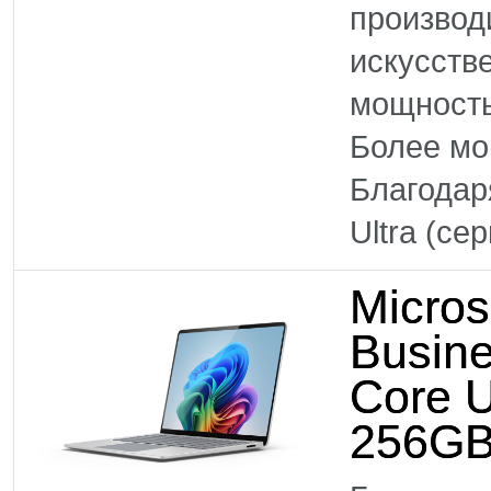
производ
искусств
мощность
Более м
Благодар
Ultra (се
Micros
Busine
Core U
256GB