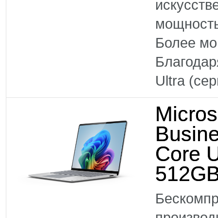
искусств
мощность
Более м
Благодар
Ultra (се
Micros
Busine
Core U
512GB
Бескомпр
произво