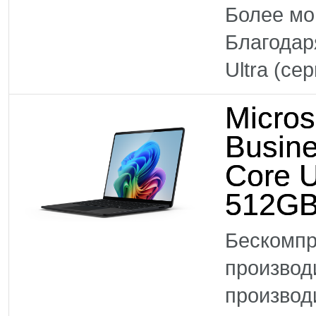
Более м
Благодар
Ultra (се
Micros
Busine
Core U
512GB
Бескомпр
произво
производ