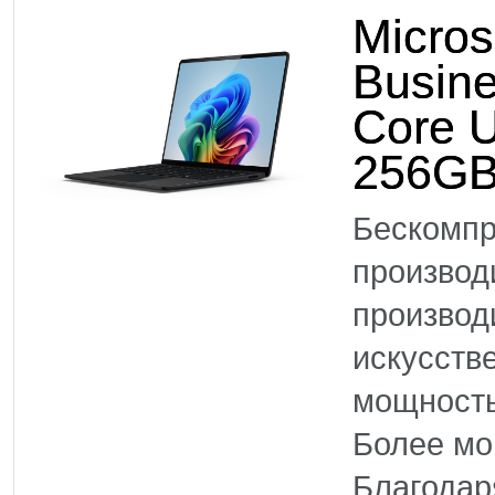
Micros
Busine
Core U
256GB
Бескомпр
произво
производ
искусств
мощность
Более м
Благодар