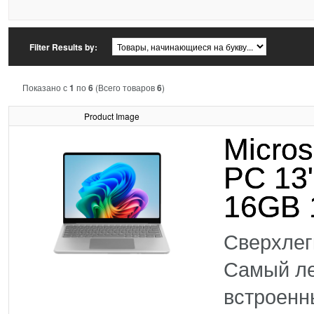
Filter Results by:
Показано с
1
по
6
(Всего товаров
6
)
Product Image
Micros
PC 13
16GB 
Сверхлег
Самый ле
встроенн