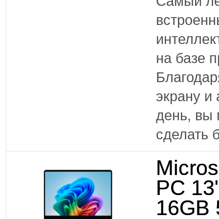
Самый ле
встроенн
интеллек
на базе 
Благодар
экрану и
день, вы
сделать б
Micros
PC 13
16GB 