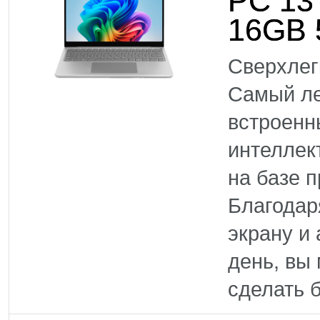
PC 13
16GB 
Сверхлег
Самый ле
встроенн
интеллек
на базе 
Благодар
экрану и
день, вы
сделать б