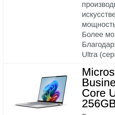
производ
искусств
мощность
Более м
Благодар
Ultra (се
Micros
Busine
Core U
256GB