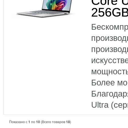
Core U
256GB
Бескомпр
произво
производ
искусств
мощность
Более м
Благодар
Ultra (се
Показано с
1
по
10
(Всего товаров
18
)