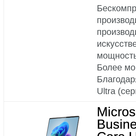
Бескомпр
произво
производ
искусств
мощность
Более м
Благодар
Ultra (се
Micros
Busine