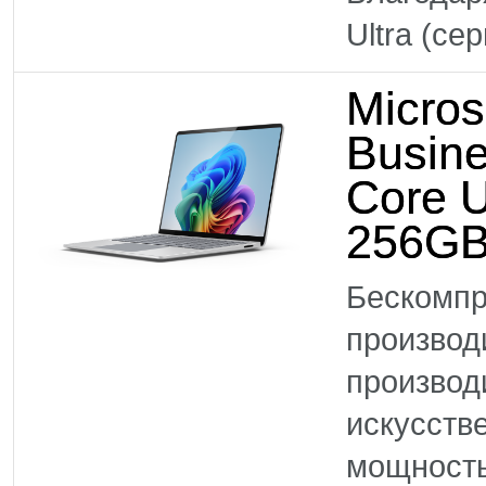
Ultra (се
Micros
Busine
Core U
256GB
Бескомпр
произво
производ
искусств
мощность