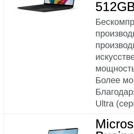
512GB
Бескомпр
произво
производ
искусств
мощность
Более м
Благодар
Ultra (се
Micros