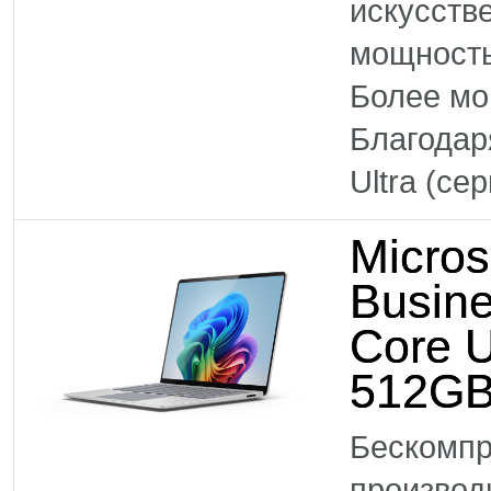
искусств
мощность
Более м
Благодар
Ultra (се
Micros
Busine
Core U
512GB
Бескомпр
произво