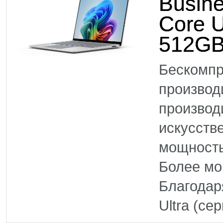
Busine
Core U
512GB
Бескомпр
произво
производ
искусств
мощность
Более м
Благодар
Ultra (се