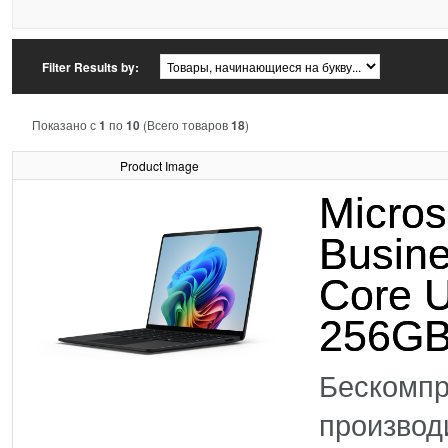
Filter Results by:
Показано с
1
по
10
(Всего товаров
18
)
Product Image
Micros
Busine
Core U
256GB
Бескомпр
произво