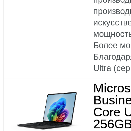
производ
искусств
мощность
Более м
Благодар
Ultra (се
Micros
Busine
Core U
256GB