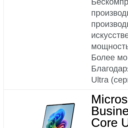
Бескомпр
произво
производ
искусств
мощность
Более м
Благодар
Ultra (се
Micros
Busine
Core U