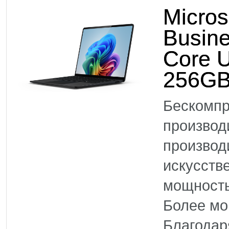
Micros
Busine
Core U
256GB
Бескомпр
произво
производ
искусств
мощность
Более м
Благодар