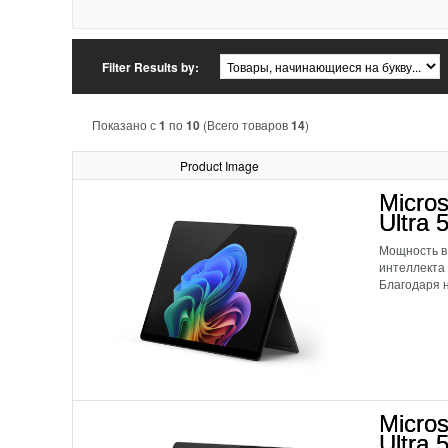
Filter Results by:
Показано с
1
по
10
(Всего товаров
14
)
Product Image
Micros
Ultra 
Мощность в
интеллекта
Благодаря н
Micros
Ultra 