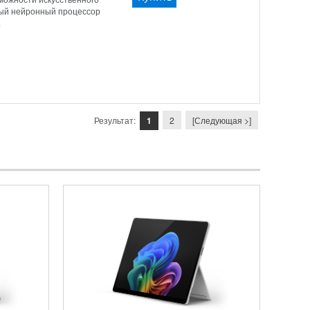
ожности искусственного
щный нейронный процессор
.
Результат:
1
2
[Следующая >]