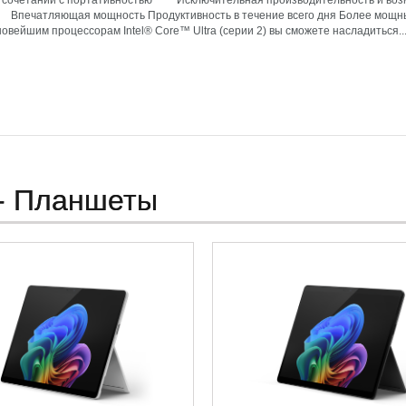
 сочетании с портативностью Исключительная производительность и возм
 Впечатляющая мощность Продуктивность в течение всего дня Более мо
овейшим процессорам Intel® Core™ Ultra (серии 2) вы сможете насладиться..
- Планшеты