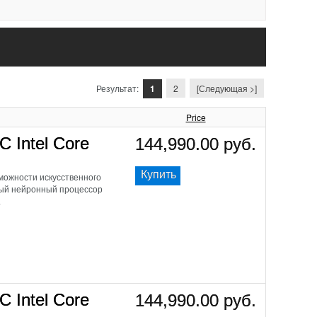
Результат:
1
2
[Следующая >]
Price
C Intel Core
144,990.00 руб.
Купить
ожности искусственного
щный нейронный процессор
.
C Intel Core
144,990.00 руб.